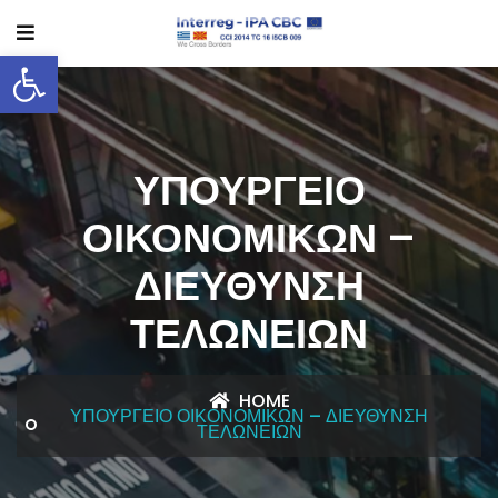
Ανοίξτε τη γραμμή εργαλείων
ΥΠΟΥΡΓΕΊΟ
ΟΙΚΟΝΟΜΙΚΏΝ –
ΔΙΕΎΘΥΝΣΗ
ΤΕΛΩΝΕΊΩΝ
HOME
ΥΠΟΥΡΓΕΊΟ ΟΙΚΟΝΟΜΙΚΏΝ – ΔΙΕΎΘΥΝΣΗ
ΤΕΛΩΝΕΊΩΝ